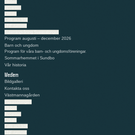
Globen
Accenten
Cirkeln
Café och kök
UNF-rummet
Suterrängvåning Sveasalongen
Program augusti – december 2026
Barn och ungdom
Program för våra barn- och ungdomsföreningar.
Sommarhemmet i Sundbo
Vår historia
Medlem
Bildgalleri
Kontakta oss
Västmannagården
Sveasalongen
Globen
Accenten
Cirkeln
Café och kök
UNF-rummet