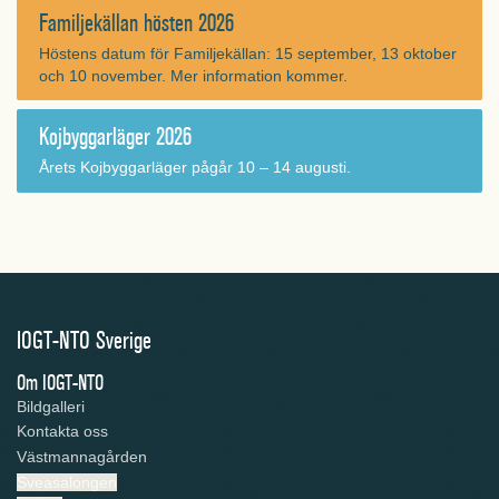
Familjekällan hösten 2026
Höstens datum för Familjekällan: 15 september, 13 oktober
och 10 november. Mer information kommer.
Kojbyggarläger 2026
Årets Kojbyggarläger pågår 10 – 14 augusti.
IOGT-NTO Sverige
Om IOGT-NTO
Bildgalleri
Kontakta oss
Västmannagården
Sveasalongen