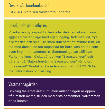
Besök vår facebooksida!
IOGT-NTOrörelsen Västanfors/Fagersta
Lokal, helt plan uthyres
Vi söker en hyresgäst för hela eller delar av lokalen, som
ligger i suterrängläge med egen ingång. Kök med kyl, frys,
diskmaskin och spis. Tre stora rum samt ett mindre rum, en
toa med dusch, en toa anpassad för barn, och en toa som
även inrymmer tvättmaskin. Sammanlagd yta 185 kvm.
Parkering finns. Klicka på rubriken ”Sveasalongen” och
därefter på ”Suterrängvåning Sveasalongen” för foton.
Intresserad? Kontakta Bosse Axelsson 070 591 93 76 för
mer information och visning.
Västmannagården
Bokning tas emot året runt, men anläggningen är öppen
från mitten av maj till och med sista september. Välkommen
att ta kontakt!