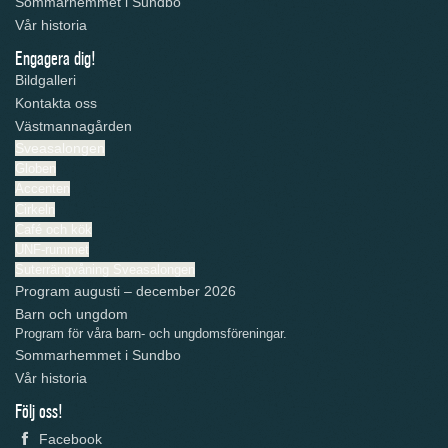
Sommarhemmet i Sundbo
Vår historia
Engagera dig!
Bildgalleri
Kontakta oss
Västmannagården
Sveasalongen
Globen
Accenten
Cirkeln
Café och kök
UNF-rummet
Suterrängvåning Sveasalongen
Program augusti – december 2026
Barn och ungdom
Program för våra barn- och ungdomsföreningar.
Sommarhemmet i Sundbo
Vår historia
Följ oss!
Facebook