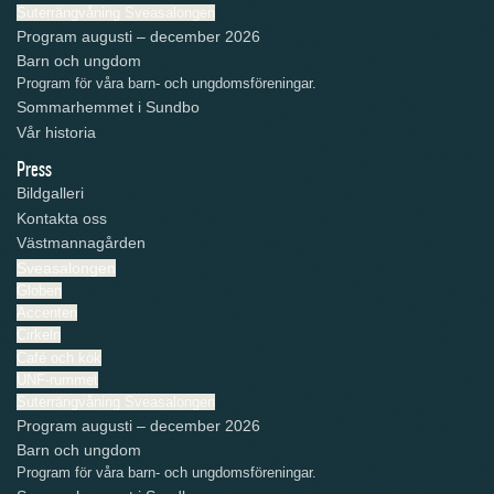
Suterrängvåning Sveasalongen
Program augusti – december 2026
Barn och ungdom
Program för våra barn- och ungdomsföreningar.
Sommarhemmet i Sundbo
Vår historia
Press
Bildgalleri
Kontakta oss
Västmannagården
Sveasalongen
Globen
Accenten
Cirkeln
Café och kök
UNF-rummet
Suterrängvåning Sveasalongen
Program augusti – december 2026
Barn och ungdom
Program för våra barn- och ungdomsföreningar.