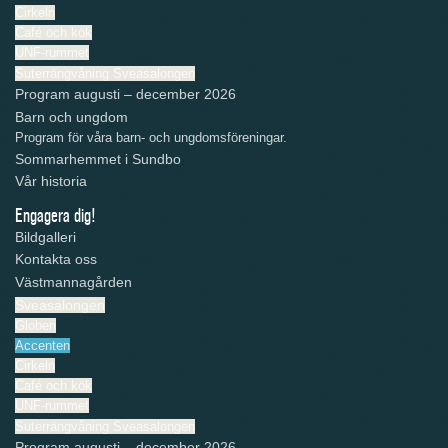
Cirkeln
Café och kök
UNF-rummet
Suterrängvåning Sveasalongen
Program augusti – december 2026
Barn och ungdom
Program för våra barn- och ungdomsföreningar.
Sommarhemmet i Sundbo
Vår historia
Engagera dig!
Bildgalleri
Kontakta oss
Västmannagården
Sveasalongen
Globen
Accenten
Cirkeln
Café och kök
UNF-rummet
Suterrängvåning Sveasalongen
Program augusti – december 2026