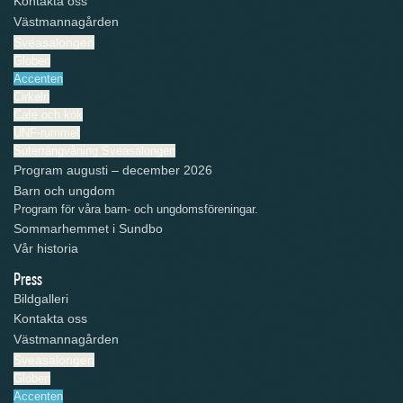
Kontakta oss
Västmannagården
Sveasalongen
Globen
Accenten
Cirkeln
Café och kök
UNF-rummet
Suterrängvåning Sveasalongen
Program augusti – december 2026
Barn och ungdom
Program för våra barn- och ungdomsföreningar.
Sommarhemmet i Sundbo
Vår historia
Press
Bildgalleri
Kontakta oss
Västmannagården
Sveasalongen
Globen
Accenten