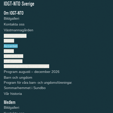
IOGT-NTO Sverige
Om IOGT-NTO
Bildgalleri
Kontakta oss
Västmannagården
Sveasalongen
Globen
Accenten
Cirkeln
Café och kök
UNF-rummet
Suterrängvåning Sveasalongen
Program augusti – december 2026
Barn och ungdom
Program för våra barn- och ungdomsföreningar.
Sommarhemmet i Sundbo
Vår historia
Medlem
Bildgalleri