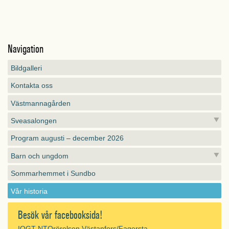
Navigation
Bildgalleri
Kontakta oss
Västmannagården
Sveasalongen
Program augusti – december 2026
Barn och ungdom
Sommarhemmet i Sundbo
Vår historia
Besök vår facebooksida!
IOGT-NTOrörelsen Västanfors/Fagersta