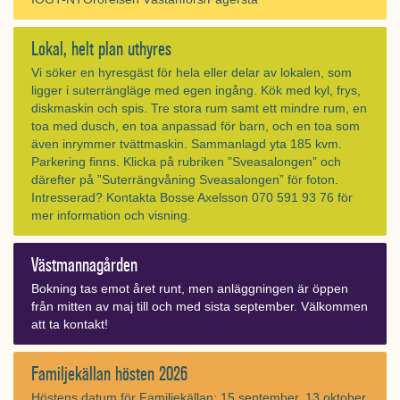
Lokal, helt plan uthyres
Vi söker en hyresgäst för hela eller delar av lokalen, som
ligger i suterrängläge med egen ingång. Kök med kyl, frys,
diskmaskin och spis. Tre stora rum samt ett mindre rum, en
toa med dusch, en toa anpassad för barn, och en toa som
även inrymmer tvättmaskin. Sammanlagd yta 185 kvm.
Parkering finns. Klicka på rubriken ”Sveasalongen” och
därefter på ”Suterrängvåning Sveasalongen” för foton.
Intresserad? Kontakta Bosse Axelsson 070 591 93 76 för
mer information och visning.
Västmannagården
Bokning tas emot året runt, men anläggningen är öppen
från mitten av maj till och med sista september. Välkommen
att ta kontakt!
Familjekällan hösten 2026
Höstens datum för Familjekällan: 15 september, 13 oktober